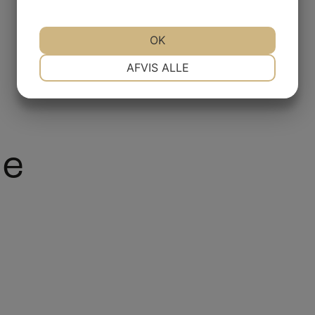
OK
NØDVENDIGE
PRÆFERENCER
AFVIS ALLE
MARKETING
STATISTIK
Me