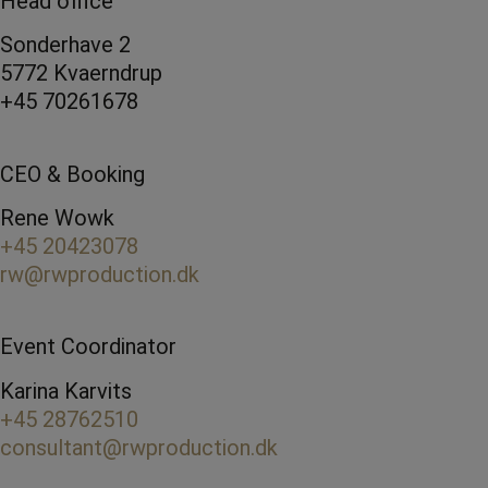
Head office
Sonderhave 2
5772 Kvaerndrup
+45 70261678
CEO & Booking
Rene Wowk
+45 20423078
rw@rwproduction.dk
Event Coordinator
Karina Karvits
+45 28762510
consultant@rwproduction.dk