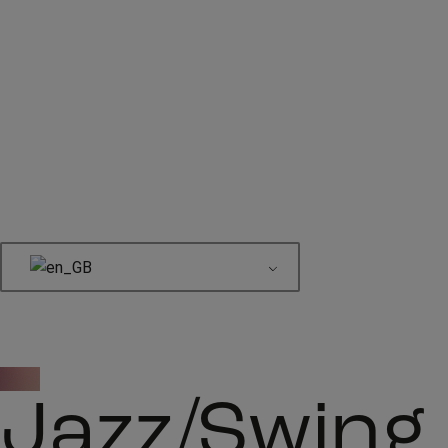
Book here
Jazz/Swing