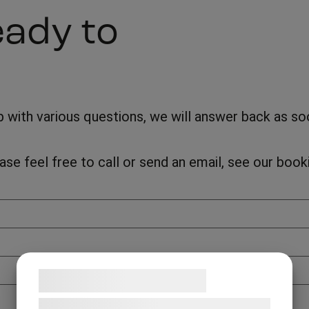
eady to
with various questions, we will answer back as soon
lease feel free to call or send an email, see our bo
Samtykke til cookies
Vi og vores samarbejdspartnere bruger