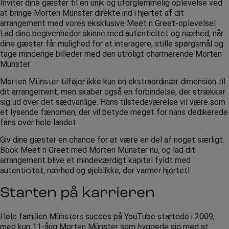
Inviter dine gæster til en unik og uforglemmelig oplevelse ved
at bringe Morten Münster direkte ind i hjertet af dit
arrangement med vores eksklusive Meet n Greet-oplevelse!
Lad dine begivenheder skinne med autenticitet og nærhed, når
dine gæster får mulighed for at interagere, stille spørgsmål og
tage minderige billeder med den utroligt charmerende Morten
Münster.
Morten Münster tilføjer ikke kun en ekstraordinær dimension til
dit arrangement, men skaber også en forbindelse, der strækker
sig ud over det sædvanlige. Hans tilstedeværelse vil være som
et lysende fænomen, der vil betyde meget for hans dedikerede
fans over hele landet.
Giv dine gæster en chance for at være en del af noget særligt.
Book Meet n Greet med Morten Münster nu, og lad dit
arrangement blive et mindeværdigt kapitel fyldt med
autenticitet, nærhed og øjeblikke, der varmer hjertet!
Starten på karrieren
Hele familien Münsters succes på YouTube startede i 2009,
med kun 11-årig Morten Münster som hyggede sig med at