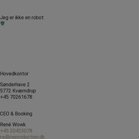
Jeg er ikke en robot
Hovedkontor
Sønderhave 2
5772 Kværndrup
+45 70261678
CEO & Booking
René Wowk
+45 20423078
rw@rwproduction.dk