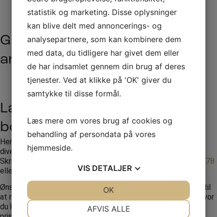
statistik og marketing. Disse oplysninger
kan blive delt med annoncerings- og
Gå på opdagelse i vores
analysepartnere, som kan kombinere dem
med data, du tidligere har givet dem eller
artister
de har indsamlet gennem din brug af deres
Se alle artister
tjenester. Ved at klikke på 'OK' giver du
samtykke til disse formål.
Lav en forespørgsel eller
Læs mere om vores brug af cookies og
booking til Morten Münster
behandling af persondata på vores
Her hos RW Production står vi altid klar til at hjælpe med
hjemmeside.
diverse spørgsmål, vi vil svare tilbage så hurtigt som muligt.
Skriv en forespørgsel via formularen eller ring til
+45 70261678
VIS
DETALJER
eller
+45 20423078
Ønsker du yderligere oplysninger og priser er du velkommen til
JA
NEJ
OK
JA
NEJ
at ringe eller sende en mail, se vores bookingforespørgsel, hvor
NØDVENDIGE
PRÆFERENCER
du kan beskrive dit arrangement og vi vil vende tilbage med
AFVIS ALLE
priser og inspiration.