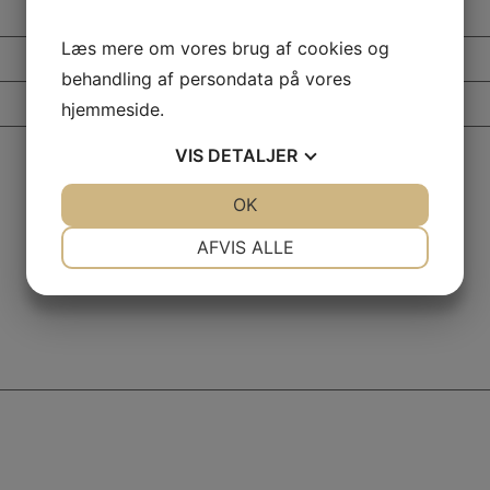
Læs mere om vores brug af cookies og
behandling af persondata på vores
hjemmeside.
VIS
DETALJER
JA
NEJ
OK
JA
NEJ
NØDVENDIGE
PRÆFERENCER
AFVIS ALLE
JA
NEJ
JA
NEJ
MARKETING
STATISTIK