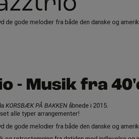
zztrio
 og nyd de gode melodier fra både den danske og ame
o - Musik fra 40
da
KORSBÆK PÅ BAKKEN
åbnede i 2015.
 set alle typer arrangementer!
og nyd de gode melodier fra både den danske og amer
k og retrostemning fra datiden med indlevelse og i