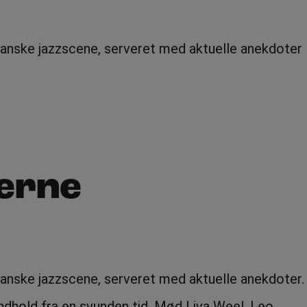
rikanske jazzscene, serveret med aktuelle anekdoter
'erne
ikanske jazzscene, serveret med aktuelle anekdoter.
ndhold fra en svunden tid. Mød Liva Weel, Leo