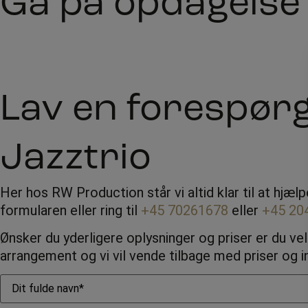
Gå på opdagelse 
Lav en forespørg
Jazztrio
Her hos RW Production står vi altid klar til at hjæl
formularen eller ring til
+45 70261678
eller
+45 20
Ønsker du yderligere oplysninger og priser er du ve
arrangement og vi vil vende tilbage med priser og in