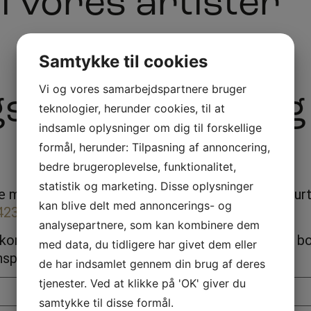
i vores artister
Se alle artister
Samtykke til cookies
Vi og vores samarbejdspartnere bruger
sel eller booking
teknologier, herunder cookies, til at
indsamle oplysninger om dig til forskellige
formål, herunder: Tilpasning af annoncering,
bedre brugeroplevelse, funktionalitet,
statistik og marketing. Disse oplysninger
pe med diverse spørgsmål, vi vil svare tilbage så hu
kan blive delt med annoncerings- og
423078
analysepartnere, som kan kombinere dem
lkommen til at ringe eller sende en mail, se vores b
med data, du tidligere har givet dem eller
spiration.
de har indsamlet gennem din brug af deres
tjenester. Ved at klikke på 'OK' giver du
samtykke til disse formål.