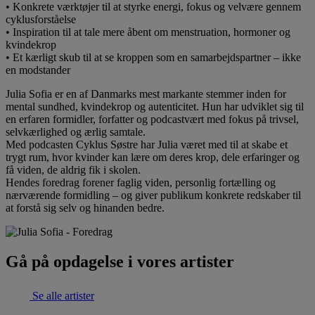
• Konkrete værktøjer til at styrke energi, fokus og velvære gennem
cyklusforståelse
• Inspiration til at tale mere åbent om menstruation, hormoner og
kvindekrop
• Et kærligt skub til at se kroppen som en samarbejdspartner – ikke
en modstander
Julia Sofia er en af Danmarks mest markante stemmer inden for
mental sundhed, kvindekrop og autenticitet. Hun har udviklet sig til
en erfaren formidler, forfatter og podcastvært med fokus på trivsel,
selvkærlighed og ærlig samtale.
Med podcasten Cyklus Søstre har Julia været med til at skabe et
trygt rum, hvor kvinder kan lære om deres krop, dele erfaringer og
få viden, de aldrig fik i skolen.
Hendes foredrag forener faglig viden, personlig fortælling og
nærværende formidling – og giver publikum konkrete redskaber til
at forstå sig selv og hinanden bedre.
Gå på opdagelse i vores artister
Se alle artister