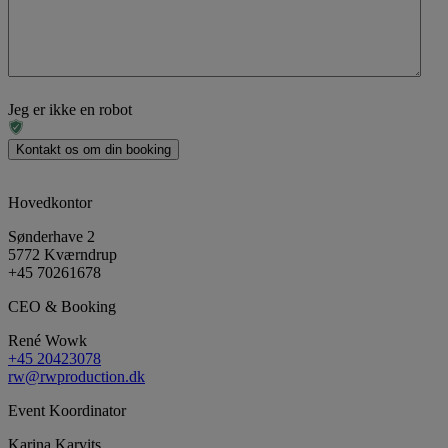
Jeg er ikke en robot
Hovedkontor
Sønderhave 2
5772 Kværndrup
+45 70261678
CEO & Booking
René Wowk
+45 20423078
rw@rwproduction.dk
Event Koordinator
Karina Karvits