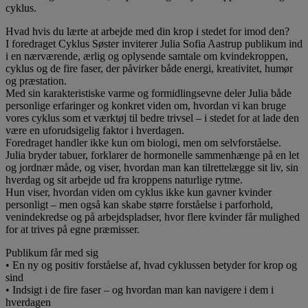
cyklus.
Hvad hvis du lærte at arbejde med din krop i stedet for imod den?
I foredraget Cyklus Søster inviterer Julia Sofia Aastrup publikum ind
i en nærværende, ærlig og oplysende samtale om kvindekroppen,
cyklus og de fire faser, der påvirker både energi, kreativitet, humør
og præstation.
Med sin karakteristiske varme og formidlingsevne deler Julia både
personlige erfaringer og konkret viden om, hvordan vi kan bruge
vores cyklus som et værktøj til bedre trivsel – i stedet for at lade den
være en uforudsigelig faktor i hverdagen.
Foredraget handler ikke kun om biologi, men om selvforståelse.
Julia bryder tabuer, forklarer de hormonelle sammenhænge på en let
og jordnær måde, og viser, hvordan man kan tilrettelægge sit liv, sin
hverdag og sit arbejde ud fra kroppens naturlige rytme.
Hun viser, hvordan viden om cyklus ikke kun gavner kvinder
personligt – men også kan skabe større forståelse i parforhold,
venindekredse og på arbejdspladser, hvor flere kvinder får mulighed
for at trives på egne præmisser.
Publikum får med sig
• En ny og positiv forståelse af, hvad cyklussen betyder for krop og
sind
• Indsigt i de fire faser – og hvordan man kan navigere i dem i
hverdagen