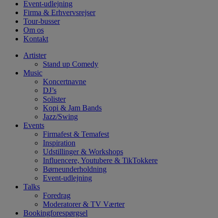
Event-udlejning
Firma & Erhvervsrejser
Tour-busser
Om os
Kontakt
Artister
Stand up Comedy
Music
Koncertnavne
DJ’s
Solister
Kopi & Jam Bands
Jazz/Swing
Events
Firmafest & Temafest
Inspiration
Udstillinger & Workshops
Influencere, Youtubere & TikTokkere
Børneunderholdning
Event-udlejning
Talks
Foredrag
Moderatorer & TV Værter
Bookingforespørgsel