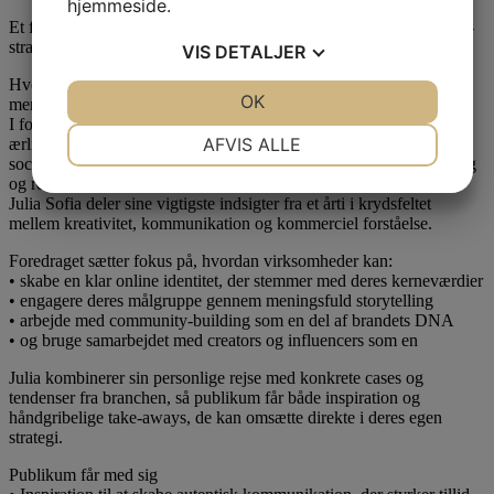
hjemmeside.
Et foredrag om digital autenticitet, brandopbygning og community-
strategi.
VIS
DETALJER
Hvordan skaber man en digital tilstedeværelse, der ikke bare ses –
JA
NEJ
OK
JA
NEJ
men mærkes?
I foredraget Fra følgere til fællesskab giver Julia Sofia Aastrup et
NØDVENDIGE
PRÆFERENCER
AFVIS ALLE
ærligt og strategisk indblik i, hvordan virksomheder kan bruge
sociale medier til at opbygge stærke relationer, tydelig positionering
JA
NEJ
JA
NEJ
og reel forretningsværdi, i en digital verden som konstant skifter.
Julia Sofia deler sine vigtigste indsigter fra et årti i krydsfeltet
MARKETING
STATISTIK
mellem kreativitet, kommunikation og kommerciel forståelse.
Foredraget sætter fokus på, hvordan virksomheder kan:
• skabe en klar online identitet, der stemmer med deres kerneværdier
• engagere deres målgruppe gennem meningsfuld storytelling
• arbejde med community-building som en del af brandets DNA
• og bruge samarbejdet med creators og influencers som en
Julia kombinerer sin personlige rejse med konkrete cases og
tendenser fra branchen, så publikum får både inspiration og
håndgribelige take-aways, de kan omsætte direkte i deres egen
strategi.
Publikum får med sig