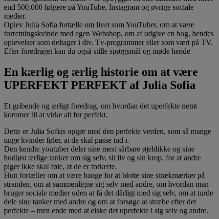
end 500.000 følgere på YouTube, Instagram og øvrige sociale
medier.
Oplev Julia Sofia fortælle om livet som YouTuber, om at være
forretningskvinde med egen Webshop, om af udgive en bog, hendes
oplevelser som deltager i div. Tv-programmer eller som vært på TV.
Efter foredraget kan du også stille spørgsmål og møde hende
En kærlig og ærlig historie om at være
UPERFEKT PERFEKT af Julia Sofia
Et gribende og ærligt foredrag, om hvordan det uperfekte nemt
kommer til at virke alt for perfekt.
Dette er Julia Sofias opgør med den perfekte verden, som så mange
unge kvinder føler, at de skal passe ind i.
Den kendte youtuber deler sine mest sårbare øjeblikke og sine
hudløst ærlige tanker om sig selv, sit liv og sin krop, for at andre
piger ikke skal føle, at de er forkerte.
Hun fortæller om at være bange for at blotte sine strækmærker på
stranden, om at sammenligne sig selv med andre, om hvordan man
bruger sociale medier uden at få det dårligt med sig selv, om at turde
dele sine tanker med andre og om at forsøge at stræbe efter det
perfekte – men ende med at elske det uperfekte i sig selv og andre.