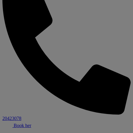
20423078
Book her