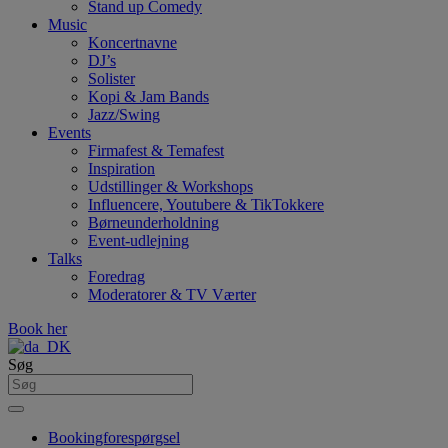
Stand up Comedy
Music
Koncertnavne
DJ’s
Solister
Kopi & Jam Bands
Jazz/Swing
Events
Firmafest & Temafest
Inspiration
Udstillinger & Workshops
Influencere, Youtubere & TikTokkere
Børneunderholdning
Event-udlejning
Talks
Foredrag
Moderatorer & TV Værter
Book her
Søg
Bookingforespørgsel