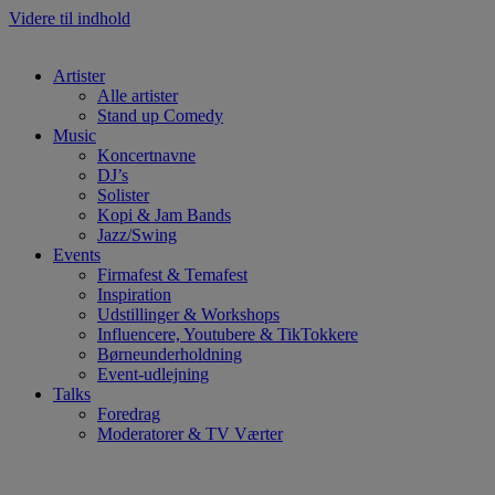
Videre til indhold
Artister
Alle artister
Stand up Comedy
Music
Koncertnavne
DJ’s
Solister
Kopi & Jam Bands
Jazz/Swing
Events
Firmafest & Temafest
Inspiration
Udstillinger & Workshops
Influencere, Youtubere & TikTokkere
Børneunderholdning
Event-udlejning
Talks
Foredrag
Moderatorer & TV Værter