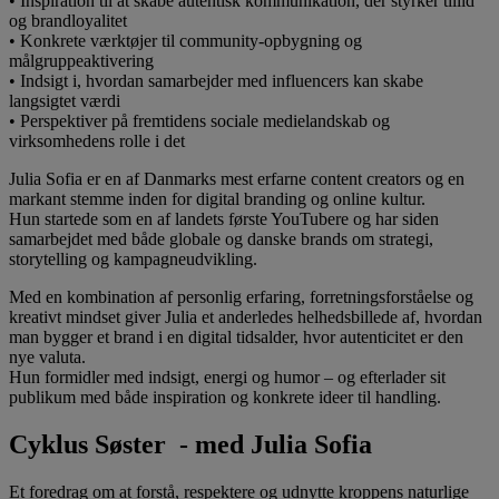
• Inspiration til at skabe autentisk kommunikation, der styrker tillid
og brandloyalitet
• Konkrete værktøjer til community-opbygning og
målgruppeaktivering
• Indsigt i, hvordan samarbejder med influencers kan skabe
langsigtet værdi
• Perspektiver på fremtidens sociale medielandskab og
virksomhedens rolle i det
Julia Sofia er en af Danmarks mest erfarne content creators og en
markant stemme inden for digital branding og online kultur.
Hun startede som en af landets første YouTubere og har siden
samarbejdet med både globale og danske brands om strategi,
storytelling og kampagneudvikling.
Med en kombination af personlig erfaring, forretningsforståelse og
kreativt mindset giver Julia et anderledes helhedsbillede af, hvordan
man bygger et brand i en digital tidsalder, hvor autenticitet er den
nye valuta.
Hun formidler med indsigt, energi og humor – og efterlader sit
publikum med både inspiration og konkrete ideer til handling.
Cyklus Søster - med Julia Sofia
Et foredrag om at forstå, respektere og udnytte kroppens naturlige