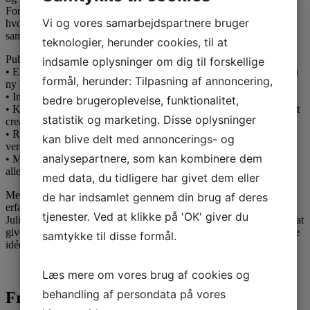
Foredraget er fyldt med ærlighed, humor og konkrete råd til,
Vi og vores samarbejdspartnere bruger
hvordan man selv kan tage de første skridt som influencer – og
samtidig holde fast i sine værdier, sin stemme og sin autenticitet.
teknologier, herunder cookies, til at
Publikum får med sig
indsamle oplysninger om dig til forskellige
• En inspirerende fortælling om at skabe en karriere fra bunden i en
formål, herunder: Tilpasning af annoncering,
ny branche
• Indsigt i, hvordan man arbejder professionelt med sociale medier
bedre brugeroplevelse, funktionalitet,
• Konkrete tips og værktøjer til at starte som influencer eller content
statistik og marketing. Disse oplysninger
creator
• Refleksioner over autenticitet, ansvar og selvtillid i en digital
kan blive delt med annoncerings- og
verden
analysepartnere, som kan kombinere dem
• Motivation til at turde gå sin egen vej – også når den ikke ligner
alle andres
med data, du tidligere har givet dem eller
Med mere end ti års erfaring i branchen deler hun åbent sine
de har indsamlet gennem din brug af deres
erfaringer med branding, strategi, samarbejder og selvudvikling.
tjenester. Ved at klikke på 'OK' giver du
Julia formidler med varme, humor og autenticitet – og brænder for at
give næste generation af unge kvinder modet til at tro på deres egne
samtykke til disse formål.
idéer og skabe deres egne veje.
Læs mere om vores brug af cookies og
behandling af persondata på vores
Fra følgere til fællesskab - Julia Sofia