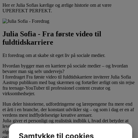
Her er Julia Sofias kærlige og ærlige historie om at være
UPERFEKT PERFEKT.
Julia Sofia - Fra første video til
fuldtidskarriere
Et foredrag om at skabe sit eget liv på sociale medier.
Hvordan bygger man en karriere på sociale medier – og hvordan
bevarer man sig selv undervejs?
I foredraget Fra første video til fuldtidskarriere inviterer Julia Sofia
Aastrup publikum med bag skærmen og fortæller ærligt om sin rejse
fra teenage-YouTuber til professionel content creator og
virksomhedsejer.
Hun deler historierne, udfordringerne og lærepengene fra mere end
et årti i en branche, der konstant udvikler sig – og som i dag er en af
verdens mest indflydelsesrige kreative arenaer.
Julia giver et personligt og realistisk indblik i, hvad det betyder at
leve af at dele sit liv online: fra de første samarbejder og
algoritmernes magt til at skabe et sundt forhold til både succes, fejl
Samtykke til cookies
og forventninger.