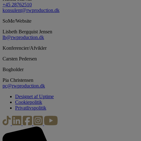
+45 28762510
konsulent@rwproduction.dk
SoMe/Website
Lisbeth Bergquist Jensen
lb@rwproduction.dk
Konferencier/Afvikler
Carsten Pedersen
Bogholder
Pia Christensen
pc@rwproduction.dk
Designet af Uptime
Cookiepolitik
Privatlivspolitik