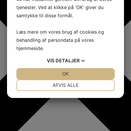
tjenester. Ved at klikke på 'OK' giver du
samtykke til disse formål.
Læs mere om vores brug af cookies og
behandling af persondata på vores
hjemmeside.
VIS
DETALJER
JA
NEJ
OK
JA
NEJ
NØDVENDIGE
PRÆFERENCER
AFVIS ALLE
JA
NEJ
JA
NEJ
MARKETING
STATISTIK