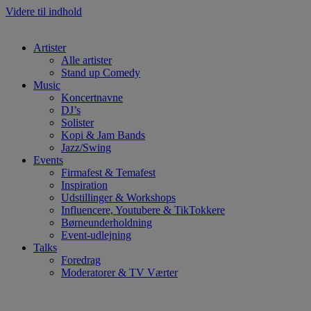
Videre til indhold
Artister
Alle artister
Stand up Comedy
Music
Koncertnavne
DJ’s
Solister
Kopi & Jam Bands
Jazz/Swing
Events
Firmafest & Temafest
Inspiration
Udstillinger & Workshops
Influencere, Youtubere & TikTokkere
Børneunderholdning
Event-udlejning
Talks
Foredrag
Moderatorer & TV Værter