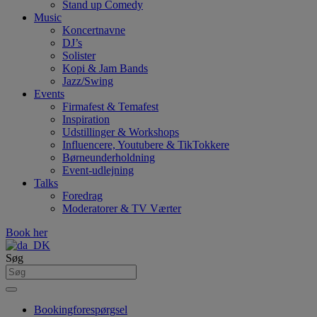
Stand up Comedy
Music
Koncertnavne
DJ’s
Solister
Kopi & Jam Bands
Jazz/Swing
Events
Firmafest & Temafest
Inspiration
Udstillinger & Workshops
Influencere, Youtubere & TikTokkere
Børneunderholdning
Event-udlejning
Talks
Foredrag
Moderatorer & TV Værter
Book her
Søg
Bookingforespørgsel