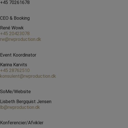
+45 70261678
CEO & Booking
René Wowk
+45 20423078
rw@rwproduction.dk
Event Koordinator
Karina Karvits
+45 28762510
konsulent@rwproduction.dk
SoMe/Website
Lisbeth Bergquist Jensen
lb@rwproduction.dk
Konferencier/Afvikler