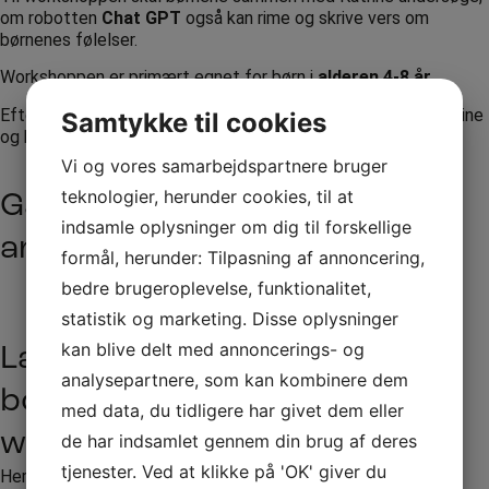
om robotten
Chat GPT
også kan rime og skrive vers om
børnenes følelser.
Workshoppen er primært egnet for børn i
alderen 4-8 år
.
Efter workshoppen vil der være mulighed for at hilse på Katrine
Samtykke til cookies
og købe signerede udgaver af bogen om Robotten Ibber.
Vi og vores samarbejdspartnere bruger
teknologier, herunder cookies, til at
Gå på opdagelse i vores
indsamle oplysninger om dig til forskellige
artister
formål, herunder: Tilpasning af annoncering,
bedre brugeroplevelse, funktionalitet,
Se alle artister
statistik og marketing. Disse oplysninger
kan blive delt med annoncerings- og
Lav en forespørgsel eller
analysepartnere, som kan kombinere dem
booking til Højtlæsnings-
med data, du tidligere har givet dem eller
workshop med Katrine Bille
de har indsamlet gennem din brug af deres
tjenester. Ved at klikke på 'OK' giver du
Her hos RW Production står vi altid klar til at hjælpe med