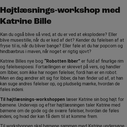
Højtlæsnings-workshop med
Katrine Bille
Kan du også blive så vred, at du er ved at eksplodere? Eller
blive musestille, når du er ked af det? Kender du følelsen af at
fryse til is, når du bliver bange? Eller føle at du har popcorn og
hindbærbrus i maven, når noget er rigtig sjovt?
Katrine Billes nye bog
“Robotten Ibber”
er fuld af finurlige rim
og følelsespoesi. Fortællingen er skrevet på vers, og handler
om Ibber, som ikke har nogen følelser, fordi han er en robot.
Men en dag ændrer alt sig for Ibber, da han finder ud af, at han
kan suge andres følelser op, og pludselig mærke, hvordan de
føles indeni.
Til højtlæsnings-workshoppen
læser Katrine sin bog højt for
børnene. Undervejs og efter højtlæsningen taler Katrine med
børnene om de gode og de svære følelser, hvordan de føles
indeni, og hvad der kan få dem til at komme frem.
Til workshoppen skal børnene sammen med Katrine undersøge,