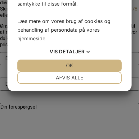
diverse spørgsmål, vi vil svare tilbage så hurtigt som muligt.
samtykke til disse formål.
Skriv en forespørgsel via formularen eller ring til
+45 70261678
eller
+45 20423078
Læs mere om vores brug af cookies og
Ønsker du yderligere oplysninger og priser er du velkommen til
behandling af persondata på vores
at ringe eller sende en mail, se vores bookingforespørgsel, hvor
hjemmeside.
du kan beskrive dit arrangement og vi vil vende tilbage med
priser og inspiration.
VIS
DETALJER
JA
NEJ
OK
JA
NEJ
NØDVENDIGE
PRÆFERENCER
AFVIS ALLE
JA
NEJ
JA
NEJ
MARKETING
STATISTIK