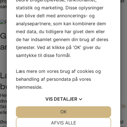
projekt på eller en ny sæson. Det giver også en mulighed for at
samle teamet, klargøre mål og sætte kursen mod succes.
statistik og marketing. Disse oplysninger
kan blive delt med annoncerings- og
analysepartnere, som kan kombinere dem
med data, du tidligere har givet dem eller
Gå på opdagelse i vores
de har indsamlet gennem din brug af deres
artister
tjenester. Ved at klikke på 'OK' giver du
samtykke til disse formål.
Se alle artister
Læs mere om vores brug af cookies og
Lav en forespørgsel eller
behandling af persondata på vores
booking til Firmafest
hjemmeside.
Her hos RW Production står vi altid klar til at hjælpe med
VIS
DETALJER
diverse spørgsmål, vi vil svare tilbage så hurtigt som muligt.
Skriv en forespørgsel via formularen eller ring til
+45 70261678
JA
NEJ
OK
JA
NEJ
eller
+45 20423078
NØDVENDIGE
PRÆFERENCER
Ønsker du yderligere oplysninger og priser er du velkommen til
AFVIS ALLE