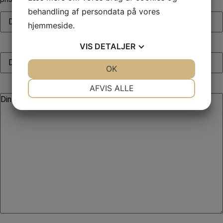
behandling af persondata på vores
hjemmeside.
VIS
DETALJER
JA
NEJ
OK
JA
NEJ
NØDVENDIGE
PRÆFERENCER
AFVIS ALLE
JA
NEJ
JA
NEJ
MARKETING
STATISTIK