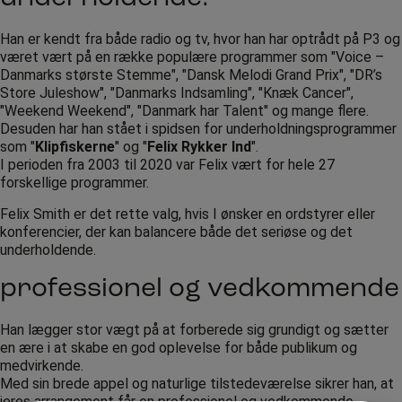
Han er kendt fra både radio og tv, hvor han har optrådt på P3 og
været vært på en række populære programmer som "Voice –
Danmarks største Stemme", "Dansk Melodi Grand Prix", "DR’s
Store Juleshow", "Danmarks Indsamling", "Knæk Cancer",
"Weekend Weekend", "Danmark har Talent" og mange flere.
Desuden har han stået i spidsen for underholdningsprogrammer
som "
Klipfiskerne
" og "
Felix Rykker Ind
".
I perioden fra 2003 til 2020 var Felix vært for hele 27
forskellige programmer.
Felix Smith er det rette valg, hvis I ønsker en ordstyrer eller
konferencier, der kan balancere både det seriøse og det
underholdende.
professionel og vedkommende
Han lægger stor vægt på at forberede sig grundigt og sætter
en ære i at skabe en god oplevelse for både publikum og
medvirkende.
Med sin brede appel og naturlige tilstedeværelse sikrer han, at
jeres arrangement får en professionel og vedkommende