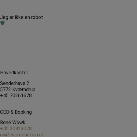
Jeg er ikke en robot
Hovedkontor
Sønderhave 2
5772 Kværndrup
+45 70261678
CEO & Booking
René Wowk
+45 20423078
rw@rwproduction.dk