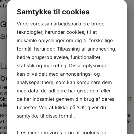
afvikling.
Samtykke til cookies
Gå på opdagelse i vores
Vi og vores samarbejdspartnere bruger
teknologier, herunder cookies, til at
artister
indsamle oplysninger om dig til forskellige
formål, herunder: Tilpasning af annoncering,
Se alle artister
bedre brugeroplevelse, funktionalitet,
Lav en forespørgsel eller
statistik og marketing. Disse oplysninger
kan blive delt med annoncerings- og
booking til Felix Smith
analysepartnere, som kan kombinere dem
Her hos RW Production står vi altid klar til at hjælpe med
med data, du tidligere har givet dem eller
diverse spørgsmål, vi vil svare tilbage så hurtigt som muligt.
de har indsamlet gennem din brug af deres
Skriv en forespørgsel via formularen eller ring til
+45 70261678
eller
+45 20423078
tjenester. Ved at klikke på 'OK' giver du
Ønsker du yderligere oplysninger og priser er du velkommen til
samtykke til disse formål.
at ringe eller sende en mail, se vores bookingforespørgsel, hvor
du kan beskrive dit arrangement og vi vil vende tilbage med
Læs mere om vores brug af cookies og
priser og inspiration.